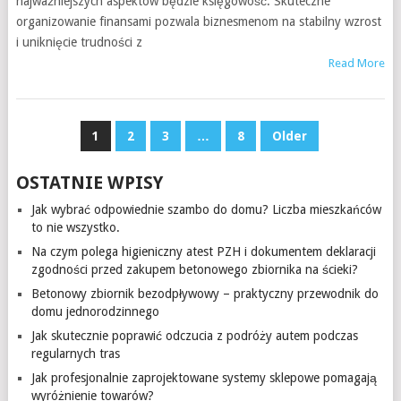
najważniejszych aspektów będzie księgowość. Skuteczne
organizowanie finansami pozwala biznesmenom na stabilny wzrost
i uniknięcie trudności z
Read More
NAWIGACJA
1
2
3
…
8
Older
PO
OSTATNIE WPISY
WPISACH
Jak wybrać odpowiednie szambo do domu? Liczba mieszkańców
to nie wszystko.
Na czym polega higieniczny atest PZH i dokumentem deklaracji
zgodności przed zakupem betonowego zbiornika na ścieki?
Betonowy zbiornik bezodpływowy – praktyczny przewodnik do
domu jednorodzinnego
Jak skutecznie poprawić odczucia z podróży autem podczas
regularnych tras
Jak profesjonalnie zaprojektowane systemy sklepowe pomagają
wyróżnienie towarów?