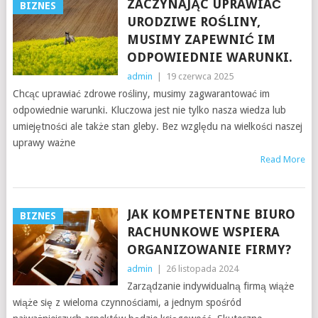
ZACZYNAJĄC UPRAWIAĆ
BIZNES
URODZIWE ROŚLINY,
MUSIMY ZAPEWNIĆ IM
ODPOWIEDNIE WARUNKI.
admin
|
19 czerwca 2025
Chcąc uprawiać zdrowe rośliny, musimy zagwarantować im
odpowiednie warunki. Kluczowa jest nie tylko nasza wiedza lub
umiejętności ale także stan gleby. Bez względu na wielkości naszej
uprawy ważne
Read More
JAK KOMPETENTNE BIURO
BIZNES
RACHUNKOWE WSPIERA
ORGANIZOWANIE FIRMY?
admin
|
26 listopada 2024
Zarządzanie indywidualną firmą wiąże
wiąże się z wieloma czynnościami, a jednym spośród