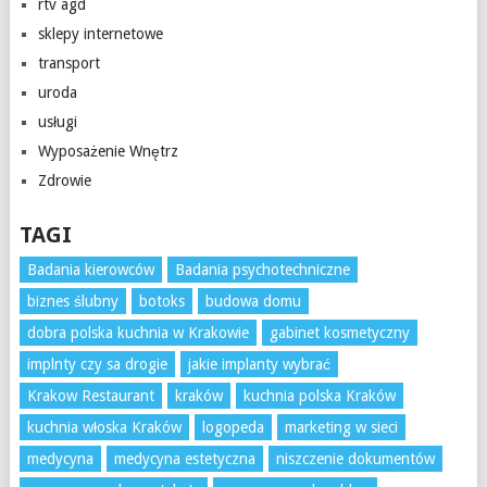
rtv agd
sklepy internetowe
transport
uroda
usługi
Wyposażenie Wnętrz
Zdrowie
TAGI
Badania kierowców
Badania psychotechniczne
biznes ślubny
botoks
budowa domu
dobra polska kuchnia w Krakowie
gabinet kosmetyczny
implnty czy sa drogie
jakie implanty wybrać
Krakow Restaurant
kraków
kuchnia polska Kraków
kuchnia włoska Kraków
logopeda
marketing w sieci
medycyna
medycyna estetyczna
niszczenie dokumentów