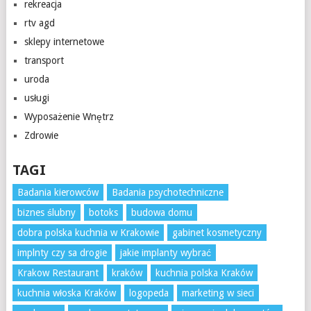
rekreacja
rtv agd
sklepy internetowe
transport
uroda
usługi
Wyposażenie Wnętrz
Zdrowie
TAGI
Badania kierowców
Badania psychotechniczne
biznes ślubny
botoks
budowa domu
dobra polska kuchnia w Krakowie
gabinet kosmetyczny
implnty czy sa drogie
jakie implanty wybrać
Krakow Restaurant
kraków
kuchnia polska Kraków
kuchnia włoska Kraków
logopeda
marketing w sieci