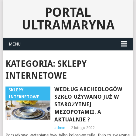
PORTAL
ULTRAMARYNA
MENU
KATEGORIA:
SKLEPY
INTERNETOWE
WEDŁUG ARCHEOLOGÓW
SKLEPY
SZKŁO UŻYWANO JUŻ W
INTERNETOWE
STAROŻYTNEJ
MEZOPOTAMII. A
AKTUALNIE ?
admin
|
2 lutego 2022
Początkowo wytapiane były tylko kolorowe tafle. Było to związane