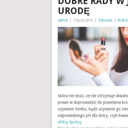
DOBRE RADY W 
URODĘ
admin
|
7 lipca 2015
|
Zdrowie
|
Brak 
Skóra nie dość, że nie otrzymuje składn
prawo w doprowadzić do powstania krost
używanie toniku, bądź używanie go zana
odpowiedniego pH dla skóry, czyli kw
efekty lipolizy