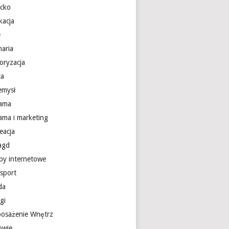
ecko
kacja
e
naria
oryzacja
ca
emysł
lama
lama i marketing
eacja
 agd
epy internetowe
nsport
da
gi
osażenie Wnętrz
owie