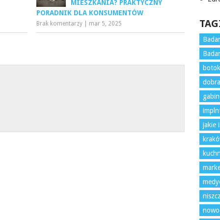
MIESZKANIA? PRAKTYCZNY
PORADNIK DLA KONSUMENTÓW
TAG
Brak komentarzy
|
mar 5, 2025
Badan
Badan
boto
dobra
gabin
impln
jakie
krak
kuchn
marke
medyc
nisz
nowoc