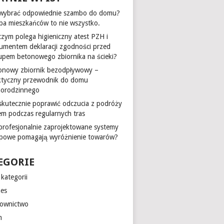
 wybrać odpowiednie szambo do domu?
zba mieszkańców to nie wszystko.
czym polega higieniczny atest PZH i
umentem deklaracji zgodności przed
upem betonowego zbiornika na ścieki?
onowy zbiornik bezodpływowy –
ktyczny przewodnik do domu
norodzinnego
 skutecznie poprawić odczucia z podróży
em podczas regularnych tras
 profesjonalnie zaprojektowane systemy
epowe pomagają wyróżnienie towarów?
EGORIE
kategorii
nes
ownictwo
m