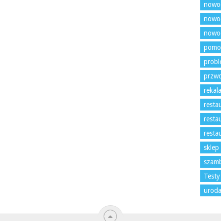
nowo
nowoc
nowoc
pomo
prob
przw
rekal
resta
resta
resta
sklep
szam
Testy
uroda