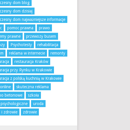
czesny dom blog
zesny dom dzisiaj
zesny dom najważniejsze informacje
c
pomoc prawna
prawo
lemy prawne
przewozy busem
ozy
Psychotesty
rehabilitacja
am
reklama w internecie
remonty
uracja
restauracja Kraków
uracja przy Rynku w Krakowie
uracja z polską kuchnią w Krakowie
 online
skuteczna reklama
bo betonowe
szkoła
 psychologiczne
uroda
 i zdrowie
zdrowie