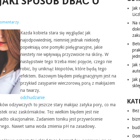
JAKI SPOSÓB DBAĆ O
Jak
Lic
komentarzy
Na 
dok
Każda kobieta stara się wyglądać jak
zak
najodpowiedniej, niemniej jednak niekiedy
Bet
popełniają one pomyłki pielęgnacyjne, jakie
pra
niestety nie wpływają przyzwoicie na skórę. W
jed
następstwie tego trzeba mieć pojęcie, czego nie
Jak
robić, by uniknąć kłopotów, które będą tego
aut
efektem. Bazowym błędem pielęgnacyjnym jest na
Jak
przykład zasypanie wieczorową porą z makijażem
skl
na twarzy.
odchudzanie
KAT
ików odżywczych to jeszcze stary makijaż zatyka pory, co ma
Bez 
ek oraz zaskórniaków. Też wielkim błędem jest nie
dto okazjonalnie. Zadaniem toniku jest przywrócenie
biz
aśnego. Nawet sama woda zmienia pH na zasadowy.
bud
Do