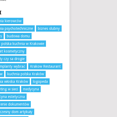
I
ia kierowców
ia psychotechniczne
biznes ślubny
ks
budowa domu
 polska kuchnia w Krakowie
et kosmetyczny
ty czy sa drogie
 implanty wybrać
Krakow Restaurant
ów
kuchnia polska Kraków
ia włoska Kraków
logopeda
ting w sieci
medycyna
yna estetyczna
czenie dokumentów
zesny dom artykuły