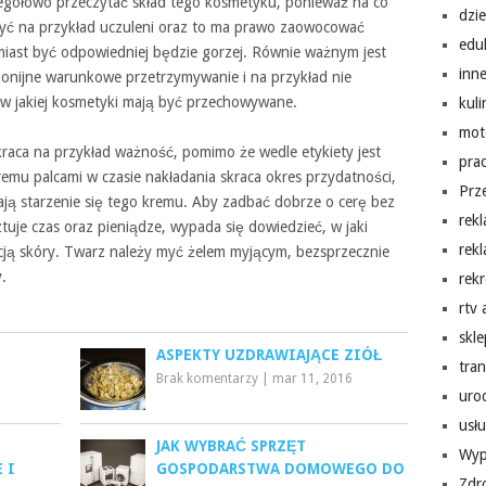
gółowo przeczytać skład tego kosmetyku, ponieważ na co
dzi
 być na przykład uczuleni oraz to ma prawo zaowocować
edu
miast być odpowiedniej będzie gorzej. Równie ważnym jest
inn
monijne warunkowe przetrzymywanie i na przykład nie
 w jakiej kosmetyki mają być przechowywane.
kuli
mot
kraca na przykład ważność, pomimo że wedle etykiety jest
pra
emu palcami w czasie nakładania skraca okres przydatności,
Prz
ają starzenie się tego kremu. Aby zadbać dobrze o cerę bez
rek
uje czas oraz pieniądze, wypada się dowiedzieć, w jaki
rek
ą skóry. Twarz należy myć żelem myjącym, bezsprzecznie
.
rekr
rtv
skl
ASPEKTY UZDRAWIAJĄCE ZIÓŁ
tra
Brak komentarzy
|
mar 11, 2016
uro
usłu
JAK WYBRAĆ SPRZĘT
Wyp
 I
GOSPODARSTWA DOMOWEGO DO
Zdr