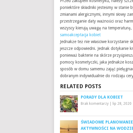
Przed zakupem kosmetyku, należy szcze
poniektóre składniki jesteśmy w stanie
zmianami alergicznymi, innymi słowy za
przestrzeganie daty ważności oraz har
wszyscy kierują uwagę na temperaturę,
samoakceptacja kobiet
Jednakże też nie właściwe korzystanie s
jeszcze odpowiedni. Jednak dotykanie kr
ponieważ bakterie na skórze przyśpiesz
pomocy kosmetyczki, jaka jednakże koszt
sposób w domu samemu zająć pielęgnacj
dobranym indywidualnie do rodzaju cery
RELATED POSTS
PORADY DLA KOBIET
Brak komentarzy
|
lip 28, 2020
ŚWIADOME PLANOWANIE
AKTYWNOŚCI NA WODZIE