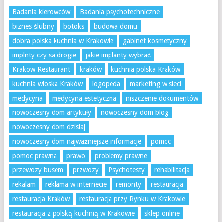
Badania kierowców
Badania psychotechniczne
biznes ślubny
botoks
budowa domu
dobra polska kuchnia w Krakowie
gabinet kosmetyczny
implnty czy sa drogie
jakie implanty wybrać
Krakow Restaurant
kraków
kuchnia polska Kraków
kuchnia włoska Kraków
logopeda
marketing w sieci
medycyna
medycyna estetyczna
niszczenie dokumentów
nowoczesny dom artykuły
nowoczesny dom blog
nowoczesny dom dzisiaj
nowoczesny dom najważniejsze informacje
pomoc
pomoc prawna
prawo
problemy prawne
przewozy busem
przwozy
Psychotesty
rehabilitacja
rekalam
reklama w internecie
remonty
restauracja
restauracja Kraków
restauracja przy Rynku w Krakowie
restauracja z polską kuchnią w Krakowie
sklep online