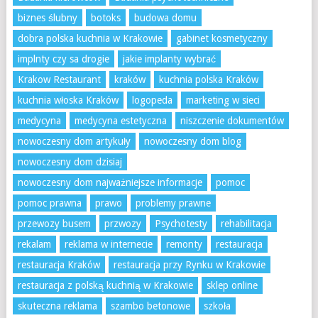
biznes ślubny
botoks
budowa domu
dobra polska kuchnia w Krakowie
gabinet kosmetyczny
implnty czy sa drogie
jakie implanty wybrać
Krakow Restaurant
kraków
kuchnia polska Kraków
kuchnia włoska Kraków
logopeda
marketing w sieci
medycyna
medycyna estetyczna
niszczenie dokumentów
nowoczesny dom artykuły
nowoczesny dom blog
nowoczesny dom dzisiaj
nowoczesny dom najważniejsze informacje
pomoc
pomoc prawna
prawo
problemy prawne
przewozy busem
przwozy
Psychotesty
rehabilitacja
rekalam
reklama w internecie
remonty
restauracja
restauracja Kraków
restauracja przy Rynku w Krakowie
restauracja z polską kuchnią w Krakowie
sklep online
skuteczna reklama
szambo betonowe
szkoła