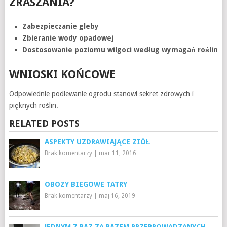
ZRASZANIA?
Zabezpieczanie gleby
Zbieranie wody opadowej
Dostosowanie poziomu wilgoci według wymagań roślin
WNIOSKI KOŃCOWE
Odpowiednie podlewanie ogrodu stanowi sekret zdrowych i
pięknych roślin.
RELATED POSTS
ASPEKTY UZDRAWIAJĄCE ZIÓŁ
Brak komentarzy
|
mar 11, 2016
OBOZY BIEGOWE TATRY
Brak komentarzy
|
maj 16, 2019
JEDNYM Z RAZ ZA RAZEM PRZEPROWADZANYCH