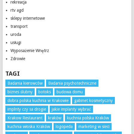
rekreacja
rtv agd
sklepy internetowe
transport
uroda
usługi
Wyposażenie Wnętrz
Zdrowie
TAGI
Badania kierowców
Badania psychotechniczne
biznes ślubny
botoks
budowa domu
dobra polska kuchnia w Krakowie
gabinet kosmetyczny
implnty czy sa drogie
jakie implanty wybrać
Krakow Restaurant
kraków
kuchnia polska Kraków
kuchnia włoska Kraków
logopeda
marketing w sieci