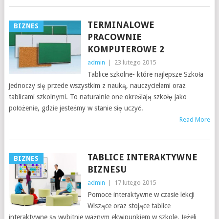
TERMINALOWE
BIZNES
PRACOWNIE
KOMPUTEROWE 2
admin
|
23 lutego 2015
Tablice szkolne- które najlepsze Szkoła
jednoczy się przede wszystkim z nauką, nauczycielami oraz
tablicami szkolnymi. To naturalnie one określają szkołę jako
położenie, gdzie jesteśmy w stanie się uczyć.
Read More
TABLICE INTERAKTYWNE
BIZNES
BIZNESU
admin
|
17 lutego 2015
Pomoce interaktywne w czasie lekcji
Wiszące oraz stojące tablice
interaktywne są wybitnie ważnym ekwipunkiem w szkole. Jeżeli