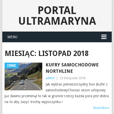
PORTAL
ULTRAMARYNA
MENU
MIESIĄC:
LISTOPAD 2018
KUFRY SAMOCHODOWE
INNE
NORTHLINE
admin
|
25 listopada 2018
Jak wybrać pierwszorzędny box (kufer )
samochodowyChociaż sezon urlopowy
już dawno przeminął to tak w gruncie rzeczy każda pora jest dobra
na to aby zażyć trochę wypoczynku i
Read More