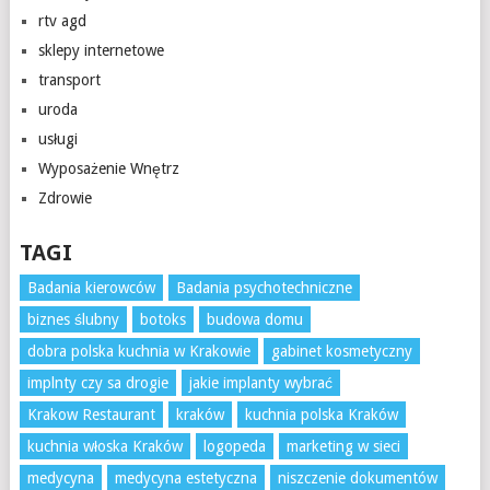
rtv agd
sklepy internetowe
transport
uroda
usługi
Wyposażenie Wnętrz
Zdrowie
TAGI
Badania kierowców
Badania psychotechniczne
biznes ślubny
botoks
budowa domu
dobra polska kuchnia w Krakowie
gabinet kosmetyczny
implnty czy sa drogie
jakie implanty wybrać
Krakow Restaurant
kraków
kuchnia polska Kraków
kuchnia włoska Kraków
logopeda
marketing w sieci
medycyna
medycyna estetyczna
niszczenie dokumentów