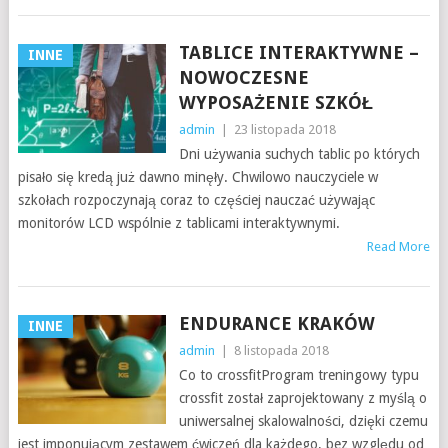
TABLICE INTERAKTYWNE –
INNE
NOWOCZESNE
WYPOSAŻENIE SZKÓŁ
admin
|
23 listopada 2018
Dni używania suchych tablic po których
pisało się kredą już dawno minęły. Chwilowo nauczyciele w
szkołach rozpoczynają coraz to częściej nauczać używając
monitorów LCD wspólnie z tablicami interaktywnymi.
Read More
ENDURANCE KRAKÓW
INNE
admin
|
8 listopada 2018
Co to crossfitProgram treningowy typu
crossfit został zaprojektowany z myślą o
uniwersalnej skalowalności, dzięki czemu
jest imponującym zestawem ćwiczeń dla każdego, bez względu od