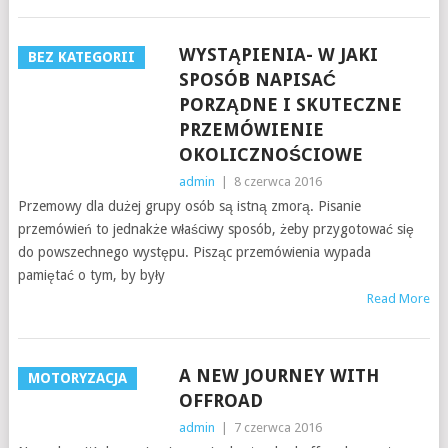
WYSTĄPIENIA- W JAKI
BEZ KATEGORII
SPOSÓB NAPISAĆ
PORZĄDNE I SKUTECZNE
PRZEMÓWIENIE
OKOLICZNOŚCIOWE
admin
|
8 czerwca 2016
Przemowy dla dużej grupy osób są istną zmorą. Pisanie
przemówień to jednakże właściwy sposób, żeby przygotować się
do powszechnego występu. Pisząc przemówienia wypada
pamiętać o tym, by były
Read More
A NEW JOURNEY WITH
MOTORYZACJA
OFFROAD
admin
|
7 czerwca 2016