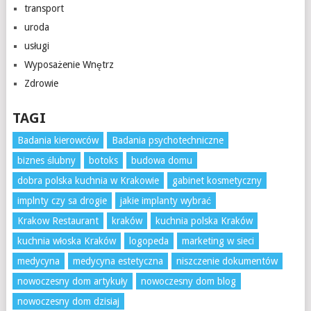
transport
uroda
usługi
Wyposażenie Wnętrz
Zdrowie
TAGI
Badania kierowców
Badania psychotechniczne
biznes ślubny
botoks
budowa domu
dobra polska kuchnia w Krakowie
gabinet kosmetyczny
implnty czy sa drogie
jakie implanty wybrać
Krakow Restaurant
kraków
kuchnia polska Kraków
kuchnia włoska Kraków
logopeda
marketing w sieci
medycyna
medycyna estetyczna
niszczenie dokumentów
nowoczesny dom artykuły
nowoczesny dom blog
nowoczesny dom dzisiaj