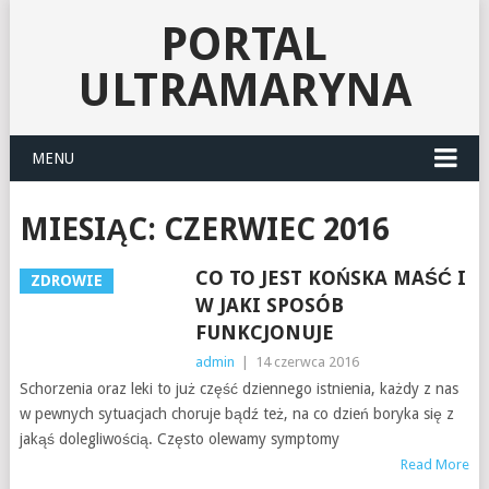
PORTAL
ULTRAMARYNA
MENU
MIESIĄC:
CZERWIEC 2016
CO TO JEST KOŃSKA MAŚĆ I
ZDROWIE
W JAKI SPOSÓB
FUNKCJONUJE
admin
|
14 czerwca 2016
Schorzenia oraz leki to już część dziennego istnienia, każdy z nas
w pewnych sytuacjach choruje bądź też, na co dzień boryka się z
jakąś dolegliwością. Często olewamy symptomy
Read More