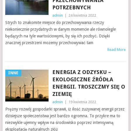
PRZECHOWYWANIA
POTRZEBNYCH
admin
|
24 kwietnia 2022
Strych to znakomite miejsce do przechowywania rzeczy
niekoniecznie przydatnych w danym momencie ale równolegle
będących na tyle wartościowymi, by się ich pozbyć. Dzięki
znacznej przestrzeni możemy przechowywać tam
Read More
ENERGIA Z ODZYSKU –
INNE
EKOLOGICZNE ŹRÓDŁA
ENERGII. TROSZCZMY SIĘ O
ZIEMIĘ
admin
|
19 kwietnia 2022
Prężny rozwój gospodarki sprawił, iż ilość zużywanej energii przez
dzisiejsze społeczeństwa jest bardzo ogromna. To przykre ma to
niezwykle ujemny wpływ na środowisko poprzez intensywną
eksploatację naturalnych złóż