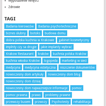
Wyposażenie Wnętrz
Zdrowie
TAGI
Badania kierowców
Badania psychotechniczne
biznes ślubny
botoks
budowa domu
dobra polska kuchnia w Krakowie
gabinet kosmetyczny
implnty czy sa drogie
jakie implanty wybrać
Krakow Restaurant
kraków
kuchnia polska Kraków
kuchnia włoska Kraków
logopeda
marketing w sieci
medycyna
medycyna estetyczna
niszczenie dokumentów
nowoczesny dom artykuły
nowoczesny dom blog
nowoczesny dom dzisiaj
nowoczesny dom najważniejsze informacje
pomoc
pomoc prawna
prawo
problemy prawne
przewozy busem
przwozy
Psychotesty
rehabilitacja