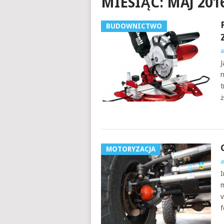
MIESIĄC:
MAJ 201
BUDOWNICTWO
a
J
n
t
ż
MOTORYZACJA
a
I
m
v
f