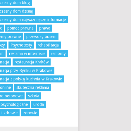
czesny dom blog
zesny dom dzisiaj
zesny dom najważniejsze informacje
c
pomoc prawna
prawo
lemy prawne
przewozy busem
ozy
Psychotesty
rehabilitacja
am
reklama w internecie
remonty
uracja
restauracja Kraków
uracja przy Rynku w Krakowie
uracja z polską kuchnią w Krakowie
 online
skuteczna reklama
bo betonowe
szkoła
 psychologiczne
uroda
 i zdrowie
zdrowie