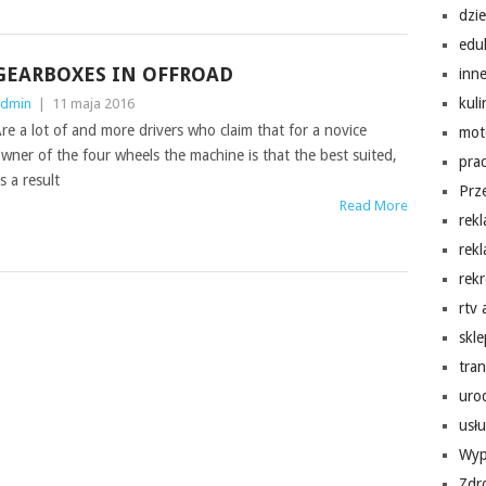
dzi
edu
GEARBOXES IN OFFROAD
inn
kuli
dmin
|
11 maja 2016
re a lot of and more drivers who claim that for a novice
mot
wner of the four wheels the machine is that the best suited,
pra
s a result
Prz
Read More
rek
rek
rekr
rtv
skl
tra
uro
usłu
Wyp
Zdr