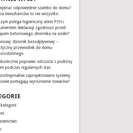
 wybrać odpowiednie szambo do domu?
zba mieszkańców to nie wszystko.
czym polega higieniczny atest PZH i
umentem deklaracji zgodności przed
upem betonowego zbiornika na ścieki?
onowy zbiornik bezodpływowy –
ktyczny przewodnik do domu
norodzinnego
 skutecznie poprawić odczucia z podróży
em podczas regularnych tras
 profesjonalnie zaprojektowane systemy
epowe pomagają wyróżnienie towarów?
EGORIE
kategorii
nes
ownictwo
m