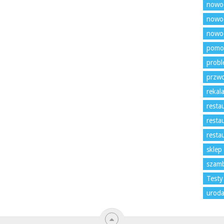
nowo
nowoc
nowoc
pomo
prob
przw
rekal
resta
resta
resta
sklep
szam
Testy
uroda