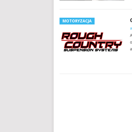
MOTORYZACJA
a
A
o
a