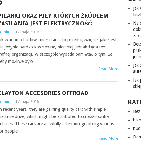
6
Jak
Lic
PILARKI ORAZ PIŁY KTÓRYCH ŹRÓDŁEM
ZASILANIA JEST ELEKTRYCZNOŚĆ
Na 
dok
dmin
|
17 maja 2016
zak
ak wiadomo budowa mieszkania to przedsięwzięcie, jakie jest
Bet
ie jedynie bardzo kosztowne, niemniej jednak żąda też
pra
rafnej organizacji. W szczególe wypada pamiętać o tym, że
jed
eby możliwe było
Jak
Read More
aut
Jak
skl
CLAYTON ACCESORIES OFFROAD
KAT
dmin
|
17 maja 2016
n recent years, they are gaining quality cars with simple
Bez 
achine drive, which might be attributed to cross-country
biz
ehicles. These cars are a awfully attention-grabbing various
bud
or people
Do
Read More