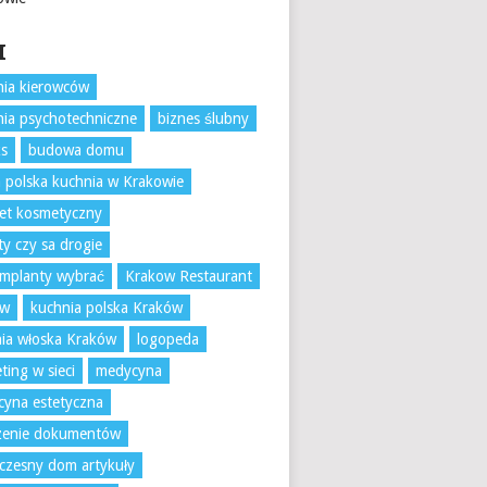
I
ia kierowców
ia psychotechniczne
biznes ślubny
ks
budowa domu
 polska kuchnia w Krakowie
et kosmetyczny
ty czy sa drogie
 implanty wybrać
Krakow Restaurant
ów
kuchnia polska Kraków
ia włoska Kraków
logopeda
ting w sieci
medycyna
yna estetyczna
czenie dokumentów
zesny dom artykuły