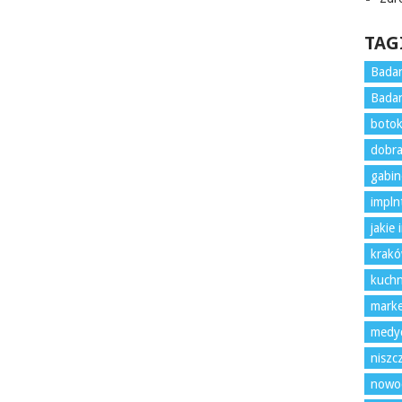
TAG
Badan
Badan
boto
dobra
gabin
impln
jakie
krak
kuchn
marke
medyc
nisz
nowoc