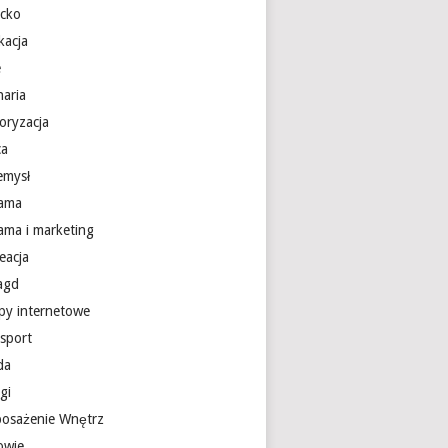
ecko
kacja
e
naria
oryzacja
ca
emysł
lama
lama i marketing
eacja
 agd
epy internetowe
nsport
da
gi
osażenie Wnętrz
owie