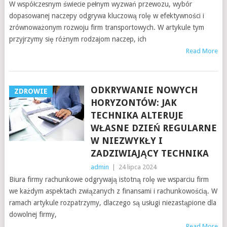
W współczesnym świecie pełnym wyzwań przewozu, wybór
dopasowanej naczepy odgrywa kluczową rolę w efektywności i
zrównoważonym rozwoju firm transportowych. W artykule tym
przyjrzymy się różnym rodzajom naczep, ich
Read More
ODKRYWANIE NOWYCH
ZDROWIE
HORYZONTÓW: JAK
TECHNIKA ALTERUJE
WŁASNE DZIEŃ REGULARNE
W NIEZWYKŁY I
ZADZIWIAJĄCY TECHNIKA
admin
|
24 lipca 2024
Biura firmy rachunkowe odgrywają istotną rolę we wsparciu firm
we każdym aspektach związanych z finansami i rachunkowością. W
ramach artykule rozpatrzymy, dlaczego są usługi niezastąpione dla
dowolnej firmy,
Read More