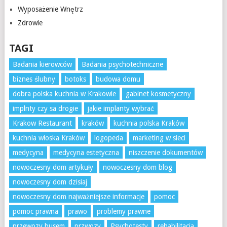
Wyposażenie Wnętrz
Zdrowie
TAGI
Badania kierowców
Badania psychotechniczne
biznes ślubny
botoks
budowa domu
dobra polska kuchnia w Krakowie
gabinet kosmetyczny
implnty czy sa drogie
jakie implanty wybrać
Krakow Restaurant
kraków
kuchnia polska Kraków
kuchnia włoska Kraków
logopeda
marketing w sieci
medycyna
medycyna estetyczna
niszczenie dokumentów
nowoczesny dom artykuły
nowoczesny dom blog
nowoczesny dom dzisiaj
nowoczesny dom najważniejsze informacje
pomoc
pomoc prawna
prawo
problemy prawne
przewozy busem
przwozy
Psychotesty
rehabilitacja