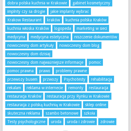
dobra polska kuchnia w Krakowie
gabinet kosmetyczny
implnty czy sa drogie
jakie implanty wybrać
Krakow Restaurant
kraków
kuchnia polska Kraków
kuchnia włoska Kraków
logopeda
marketing w sieci
medycyna
medycyna estetyczna
niszczenie dokumentów
nowoczesny dom artykuły
nowoczesny dom blog
nowoczesny dom dzisiaj
nowoczesny dom najważniejsze informacje
pomoc
pomoc prawna
prawo
problemy prawne
przewozy busem
przwozy
Psychotesty
rehabilitacja
rekalam
reklama w internecie
remonty
restauracja
restauracja Kraków
restauracja przy Rynku w Krakowie
restauracja z polską kuchnią w Krakowie
sklep online
skuteczna reklama
szambo betonowe
szkoła
Testy psychologiczne
uroda
uroda i zdrowie
zdrowie